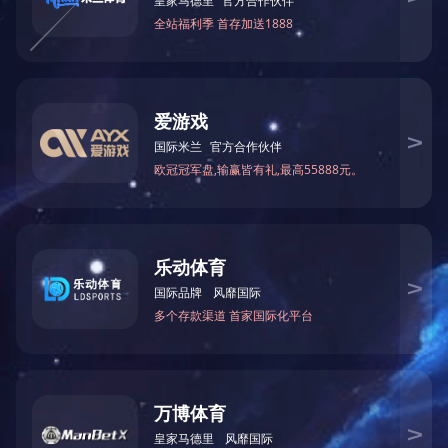
沸腾双节，捷报传
2017年9月25日从
挤压后部设备（招标编号GN2